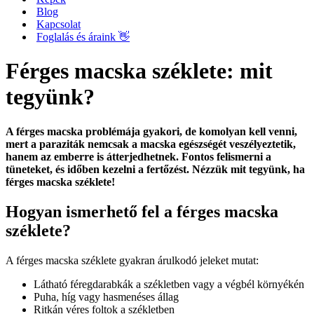
Blog
Kapcsolat
Foglalás és áraink 👋
Férges macska széklete: mit
tegyünk?
A férges macska problémája gyakori, de komolyan kell venni,
mert a paraziták nemcsak a macska egészségét veszélyeztetik,
hanem az emberre is átterjedhetnek. Fontos felismerni a
tüneteket, és időben kezelni a fertőzést.
Nézzük mit tegyünk, ha
férges macska széklete!
Hogyan ismerhető fel a férges macska
széklete?
A férges macska széklete gyakran árulkodó jeleket mutat:
Látható féregdarabkák a székletben vagy a végbél környékén
Puha, híg vagy hasmenéses állag
Ritkán véres foltok a székletben