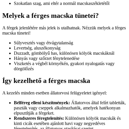
Szokatlan szag, ami eltér a normál macskaszékletétől
Melyek a férges macska tünetei?
A férgek jelenlétére más jelek is utalhatnak. Nézzük melyek a férges
macska tünetei!
Súlyvesztés vagy étvágytalanság
Levertség, aluszékonyság
Duzzadt, gömbölyű has, különösen kölyök macskáknál
Hányás vagy szőrzet fénytelenedése
Viszketés a végbél környékén, gyakori nyalogatás vagy
dörgölőzés
Így kezelhető a férges macska
A kezelés minden esetben állatorvosi felügyeletet igényel:
Bélféreg elleni készítmények:
Állatorvos által felírt tabletták,
paszták vagy cseppek alkalmazhatók, amelyek hatékonyan
elpusztítják a férgeket.
Rendszeres féregtelenítés:
Különösen kölyök macskák és
kinti cicák esetében ajánlott havi vagy negyedéves
féregtelenítés, az állatorvos utasításai szerint.