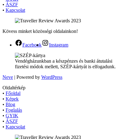
•
ÁSZF
•
Kapcsolat
Kövess minket közösségi oldalainkon!
Facebook
Instagram
Vendégházunkban a készpénzes és banki átutalási
fizetési módok mellett, SZÉP-kártyát is elfogadunk.
Neve
| Powered by
WordPress
Oldaltérkép
•
Főoldal
•
Képek
•
Blog
•
Foglalás
•
GYIK
•
ÁSZF
•
Kapcsolat