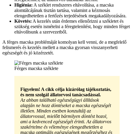
Higiénia:
A széklet rendszeres eltávolítása, a macska
alomtálcájának tisztán tartása, valamint a kézmosás
elengedhetetlen a fertőzés terjedésének megakadályozására.
Követés:
A kezelés után érdemes ellenőrizni a székletet és
szükség esetén ismételni a féregtelenítést, hogy minden férget
eltávolítsunk a szervezetből.
A férges macska problémáját komolyan kell venni, de a megfelelő
felismerés és kezelés mellett a macska gyorsan visszanyerheti
egészségét és jó közérzetét.
Férges macska széklete
Figyelem! A cikk célja kizárólag tájékoztatás,
és nem szolgál állatorvosi tanácsadással.
Az abban található egészségügyi állítások
alapján ne hozz döntéseket a macska egészségét
illetően. Minden esetben konzultálj az
állatorvossal, mielőtt bármilyen döntést hozol,
ami a kedvenced egészségét érinti. Az állatorvos
szakértelme és véleménye elengedhetetlen a
macska optimális egészségének megőrzéséhez és