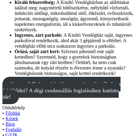
Kiváló felszereltség:
A Kisdió Vendégházban az alábbiakat
találod meg: nagyméretű hűtőszekrény, mélyhűtő vízforraló,
indukciós sütőlap, mikrohullámú sütő, étkészlet, evőeszközök,
poharak, mosogatógép, mosógép, ágynemű, környezetbarát
napelemes energiaforrás, tál a kiskedvenceknek és ruhatároló
szekrények.
Ingyenes, zárt parkoló:
A Kisdió Vendégház saját, ingyenes
parkolóval rendelkezik, ahol akár 3 gépjármű is elférhet. A
vendégház előtti utca szakaszon ingyenes a parkolás.
Óriási, saját zárt kert:
Szívesen pihennél este saját
kertedben? Szeretnéd, hogy a gyerekek biztonságban
játszhassanak egy zárt kertben? Örülnél, ha nem csak
számodra, de kutyád részére is élvezetes lenne a nyaralás?
Vendégházunk biztonságos, saját kerttel rendelkezik!
Szeretnél Balaton közeli, zavartalan pihenőhelyen
feltöltődni? A dégi csodaszállás foglalásához kattints
ide!
Oldaltérkép
•
Főoldal
•
Képek
•
Blog
•
Foglalás
•
GYIK