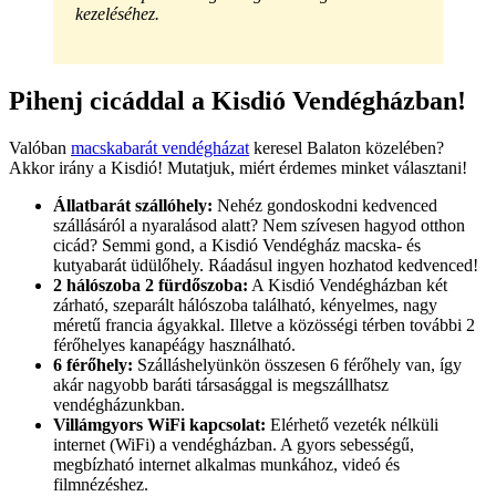
kezeléséhez.
Pihenj cicáddal a Kisdió Vendégházban!
Valóban
macskabarát vendégházat
keresel Balaton közelében?
Akkor irány a Kisdió! Mutatjuk, miért érdemes minket választani!
Állatbarát szállóhely:
Nehéz gondoskodni kedvenced
szállásáról a nyaralásod alatt? Nem szívesen hagyod otthon
cicád? Semmi gond, a Kisdió Vendégház macska- és
kutyabarát üdülőhely. Ráadásul ingyen hozhatod kedvenced!
2 hálószoba 2 fürdőszoba:
A Kisdió Vendégházban két
zárható, szeparált hálószoba található, kényelmes, nagy
méretű francia ágyakkal. Illetve a közösségi térben további 2
férőhelyes kanapéágy használható.
6 férőhely:
Szálláshelyünkön összesen 6 férőhely van, így
akár nagyobb baráti társasággal is megszállhatsz
vendégházunkban.
Villámgyors WiFi kapcsolat:
Elérhető vezeték nélküli
internet (WiFi) a vendégházban. A gyors sebességű,
megbízható internet alkalmas munkához, videó és
filmnézéshez.