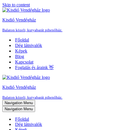
Skip to content
Kisdió Vendégház
Balaton közeli, kutyabarát pihenőház.
Főoldal
Dég látnivalók
Képek
Blog
Kapcsolat
Foglalás és áraink 👋
Kisdió Vendégház
Balaton közeli, kutyabarát pihenőház.
Navigation Menu
Navigation Menu
Főoldal
Dég látnivalók
Képek