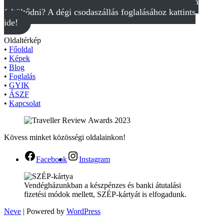
Szeretnél Balaton közeli, zavartalan pihenőhelyen
feltöltődni? A dégi csodaszállás foglalásához kattints
ide!
Oldaltérkép
•
Főoldal
•
Képek
•
Blog
•
Foglalás
•
GYIK
•
ÁSZF
•
Kapcsolat
Kövess minket közösségi oldalainkon!
Facebook
Instagram
Vendégházunkban a készpénzes és banki átutalási
fizetési módok mellett, SZÉP-kártyát is elfogadunk.
Neve
| Powered by
WordPress