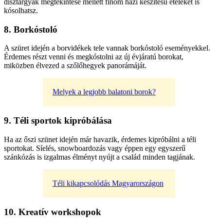
dísztárgyak megtekintése mellett finom házi készítésű ételeket is
kósolhatsz.
8. Borkóstoló
A szüret idején a borvidékek tele vannak borkóstoló eseményekkel.
Érdemes részt venni és megkóstolni az új évjáratú borokat,
miközben élvezed a szőlőhegyek panorámáját.
Melyek a legjobb balatoni borok?
9. Téli sportok kipróbálása
Ha az őszi szünet idején már havazik, érdemes kipróbálni a téli
sportokat. Síelés, snowboardozás vagy éppen egy egyszerű
szánkózás is izgalmas élményt nyújt a család minden tagjának.
Téli kikapcsolódás Magyarországon
10. Kreatív workshopok