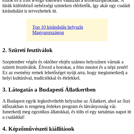
erdők és a friss levegő tökéletes választás a természetjáróknak. A
túrák különböző nehézségi szinteken elérhetők, így akár egy családi
kirándulást is tervezhettek itt.
Top 10 kirándulás helyszín
Magyarországon
2. Szüreti fesztiválok
Szeptember végén és október elején számos helyszínen várnak a
szüreti fesztiválok. Élvezd a borokat, a friss mustot és a népi zenét!
Ez az esemény remek lehetőséget nyújt arra, hogy megismerkedj a
helyi kultúrával, tradíciókkal és ételekkel.
3. Látogatás a Budapesti Állatkertben
A Budapest egyik legkedveltebb helyszíne az Állatkert, ahol az őszi
időszakban is rengeteg érdekes program és látványosság vár.
Ismerkedj meg egzotikus állatokkal, és tölts el egy tartalmas napot itt
a családdal!
4. Képzőművészeti kiállítások