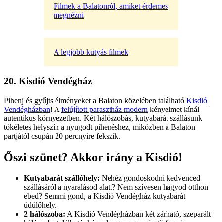
Filmek a Balatonról, amiket érdemes
megnézni
A legjobb kutyás filmek
20. Kisdió Vendégház
Pihenj és gyűjts élményeket a Balaton közelében található
Kisdió
Vendégházban
! A
felújított parasztház modern
kényelmet kínál
autentikus környezetben. Két hálószobás, kutyabarát szállásunk
tökéletes helyszín a nyugodt pihenéshez, miközben a Balaton
partjától csupán 20 percnyire fekszik.
Őszi szünet? Akkor irány a Kisdió!
Kutyabarát szállóhely:
Nehéz gondoskodni kedvenced
szállásáról a nyaralásod alatt? Nem szívesen hagyod otthon
ebed? Semmi gond, a Kisdió Vendégház kutyabarát
üdülőhely.
2 hálószoba:
A Kisdió Vendégházban két zárható, szeparált