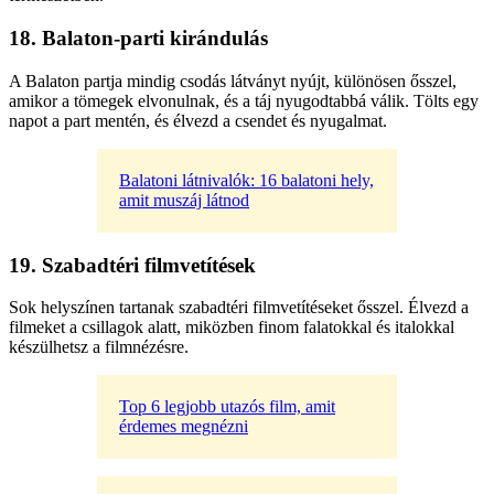
18. Balaton-parti kirándulás
A Balaton partja mindig csodás látványt nyújt, különösen ősszel,
amikor a tömegek elvonulnak, és a táj nyugodtabbá válik. Tölts egy
napot a part mentén, és élvezd a csendet és nyugalmat.
Balatoni látnivalók: 16 balatoni hely,
amit muszáj látnod
19. Szabadtéri filmvetítések
Sok helyszínen tartanak szabadtéri filmvetítéseket ősszel. Élvezd a
filmeket a csillagok alatt, miközben finom falatokkal és italokkal
készülhetsz a filmnézésre.
Top 6 legjobb utazós film, amit
érdemes megnézni