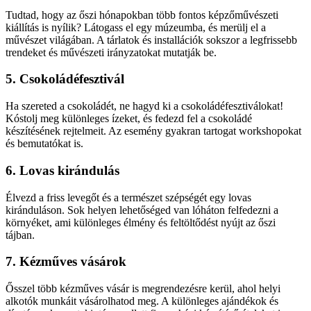
Tudtad, hogy az őszi hónapokban több fontos képzőművészeti
kiállítás is nyílik? Látogass el egy múzeumba, és merülj el a
művészet világában. A tárlatok és installációk sokszor a legfrissebb
trendeket és művészeti irányzatokat mutatják be.
5. Csokoládéfesztivál
Ha szereted a csokoládét, ne hagyd ki a csokoládéfesztiválokat!
Kóstolj meg különleges ízeket, és fedezd fel a csokoládé
készítésének rejtelmeit. Az esemény gyakran tartogat workshopokat
és bemutatókat is.
6. Lovas kirándulás
Élvezd a friss levegőt és a természet szépségét egy lovas
kiránduláson. Sok helyen lehetőséged van lóháton felfedezni a
környéket, ami különleges élmény és feltöltődést nyújt az őszi
tájban.
7. Kézműves vásárok
Ősszel több kézműves vásár is megrendezésre kerül, ahol helyi
alkotók munkáit vásárolhatod meg. A különleges ajándékok és