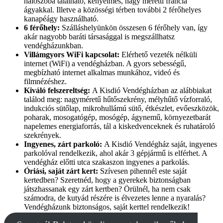
hálószoba található, kényelmes, nagy méretű francia
ágyakkal. Illetve a közösségi térben további 2 férőhelyes
kanapéágy használható.
6 férőhely:
Szálláshelyünkön összesen 6 férőhely van, így
akár nagyobb baráti társasággal is megszállhatsz
vendégházunkban.
Villámgyors WiFi kapcsolat:
Elérhető vezeték nélküli
internet (WiFi) a vendégházban. A gyors sebességű,
megbízható internet alkalmas munkához, videó és
filmnézéshez.
Kiváló felszereltség:
A Kisdió Vendégházban az alábbiakat
találod meg: nagyméretű hűtőszekrény, mélyhűtő vízforraló,
indukciós sütőlap, mikrohullámú sütő, étkészlet, evőeszközök,
poharak, mosogatógép, mosógép, ágynemű, környezetbarát
napelemes energiaforrás, tál a kiskedvenceknek és ruhatároló
szekrények.
Ingyenes, zárt parkoló:
A Kisdió Vendégház saját, ingyenes
parkolóval rendelkezik, ahol akár 3 gépjármű is elférhet. A
vendégház előtti utca szakaszon ingyenes a parkolás.
Óriási, saját zárt kert:
Szívesen pihennél este saját
kertedben? Szeretnéd, hogy a gyerekek biztonságban
játszhassanak egy zárt kertben? Örülnél, ha nem csak
számodra, de kutyád részére is élvezetes lenne a nyaralás?
Vendégházunk biztonságos, saját kerttel rendelkezik!