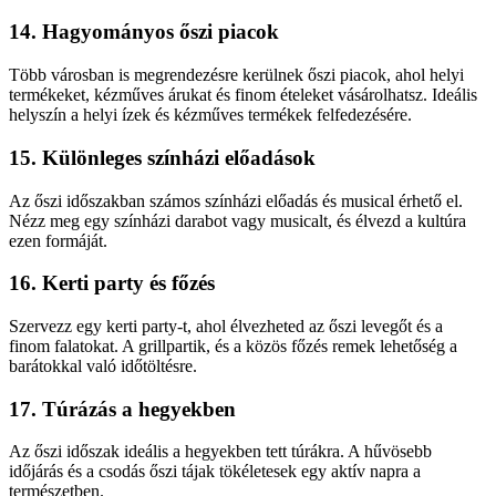
14. Hagyományos őszi piacok
Több városban is megrendezésre kerülnek őszi piacok, ahol helyi
termékeket, kézműves árukat és finom ételeket vásárolhatsz. Ideális
helyszín a helyi ízek és kézműves termékek felfedezésére.
15. Különleges színházi előadások
Az őszi időszakban számos színházi előadás és musical érhető el.
Nézz meg egy színházi darabot vagy musicalt, és élvezd a kultúra
ezen formáját.
16. Kerti party és főzés
Szervezz egy kerti party-t, ahol élvezheted az őszi levegőt és a
finom falatokat. A grillpartik, és a közös főzés remek lehetőség a
barátokkal való időtöltésre.
17. Túrázás a hegyekben
Az őszi időszak ideális a hegyekben tett túrákra. A hűvösebb
időjárás és a csodás őszi tájak tökéletesek egy aktív napra a
természetben.