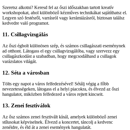
Szeretsz alkotni? Keresd fel az őszi időszakban tartott kreatív
workshopokat, ahol különböző kézműves technikákat sajátíthatsz el.
Legyen szó festésről, varrásról vagy kerámiázásról, biztosan találsz
kedvedre való programot.
11. Csillagvizsgálás
Az őszi égbolt különösen szép, és számos csillagászati eseménynek
ad otthont. Látogass el egy csillagvizsgálóba, vagy szervezz egy
csillagászkodást a szabadban, hogy megcsodálhasd a csillagok
varázslatos világát.
12. Séta a városban
Tölts egy napot a város felfedezésével! Sétálj végig a főbb
nevezetességeken, látogass el a helyi piacokra, és élvezd az őszi
hangulatot, miközben felfedezed a város rejtett kincseit.
13. Zenei fesztiválok
Az ősz számos zenei fesztivált kínál, amelyek különböző zenei
stílusokat képviselnek. Élvezd a koncertet, táncolj a kedvenc
zenéidre, és éld át a zenei események hangulatát.