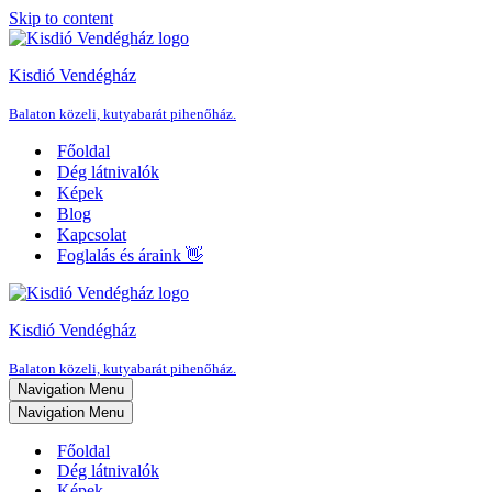
Skip to content
Kisdió Vendégház
Balaton közeli, kutyabarát pihenőház.
Főoldal
Dég látnivalók
Képek
Blog
Kapcsolat
Foglalás és áraink 👋
Kisdió Vendégház
Balaton közeli, kutyabarát pihenőház.
Navigation Menu
Navigation Menu
Főoldal
Dég látnivalók
Képek