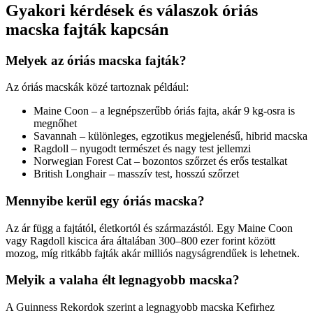
Gyakori kérdések és válaszok óriás
macska fajták kapcsán
Melyek az óriás macska fajták?
Az óriás macskák közé tartoznak például:
Maine Coon – a legnépszerűbb óriás fajta, akár 9 kg-osra is
megnőhet
Savannah – különleges, egzotikus megjelenésű, hibrid macska
Ragdoll – nyugodt természet és nagy test jellemzi
Norwegian Forest Cat – bozontos szőrzet és erős testalkat
British Longhair – masszív test, hosszú szőrzet
Mennyibe kerül egy óriás macska?
Az ár függ a fajtától, életkortól és származástól. Egy Maine Coon
vagy Ragdoll kiscica ára általában 300–800 ezer forint között
mozog, míg ritkább fajták akár milliós nagyságrendűek is lehetnek.
Melyik a valaha élt legnagyobb macska?
A Guinness Rekordok szerint a legnagyobb macska Kefirhez