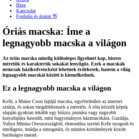
Blog
Kapcsolat
Foglalás és áraink 👋
Óriás macska: Íme a
legnagyobb macska a világon
Az óriás macska mindig különleges figyelmet kap, hiszen
méretük és karakterük sokakat lenyűgöz. Ezek a macskák
nemcsak házikedvencként lehetnek érdekesek, hanem a világ
legnagyobb macskái között is kiemelkednek.
Ez a legnagyobb macska a világon
Kefir, a Maine Coon fajtájú macska, egyértelműen az internet
sztárja, és sokan megdöbbennek a méretén. A róla készült képek
alapján gyakran inkább egy hiúzra, pumára vagy nagyobb
kutyafajtára hasonlít, mint hagyományos házimacskára. Gazdája,
Yuliya Minina Oroszországból, elmondása szerint Kefir nyugodt és
intelligens, imádja a simogatást, és minden körülmények között
barátságos marad.