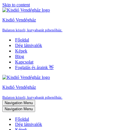
Skip to content
Kisdió Vendégház
Balaton közeli, kutyabarát pihenőház.
Főoldal
Dég látnivalók
Képek
Blog
Kapcsolat
Foglalás és áraink 👋
Kisdió Vendégház
Balaton közeli, kutyabarát pihenőház.
Navigation Menu
Navigation Menu
Főoldal
Dég látnivalók
Képek