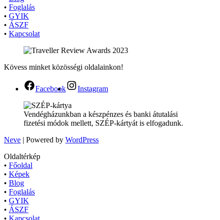
•
Foglalás
•
GYIK
•
ÁSZF
•
Kapcsolat
Kövess minket közösségi oldalainkon!
Facebook
Instagram
Vendégházunkban a készpénzes és banki átutalási
fizetési módok mellett, SZÉP-kártyát is elfogadunk.
Neve
| Powered by
WordPress
Oldaltérkép
•
Főoldal
•
Képek
•
Blog
•
Foglalás
•
GYIK
•
ÁSZF
•
Kapcsolat