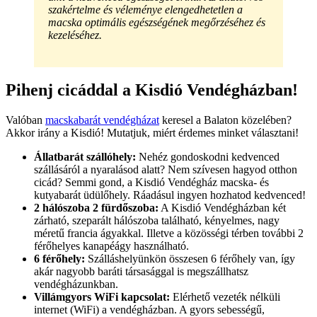
szakértelme és véleménye elengedhetetlen a
macska optimális egészségének megőrzéséhez és
kezeléséhez.
Pihenj cicáddal a Kisdió Vendégházban!
Valóban
macskabarát vendégházat
keresel a Balaton közelében?
Akkor irány a Kisdió! Mutatjuk, miért érdemes minket választani!
Állatbarát szállóhely:
Nehéz gondoskodni kedvenced
szállásáról a nyaralásod alatt? Nem szívesen hagyod otthon
cicád? Semmi gond, a Kisdió Vendégház macska- és
kutyabarát üdülőhely. Ráadásul ingyen hozhatod kedvenced!
2 hálószoba 2 fürdőszoba:
A Kisdió Vendégházban két
zárható, szeparált hálószoba található, kényelmes, nagy
méretű francia ágyakkal. Illetve a közösségi térben további 2
férőhelyes kanapéágy használható.
6 férőhely:
Szálláshelyünkön összesen 6 férőhely van, így
akár nagyobb baráti társasággal is megszállhatsz
vendégházunkban.
Villámgyors WiFi kapcsolat:
Elérhető vezeték nélküli
internet (WiFi) a vendégházban. A gyors sebességű,