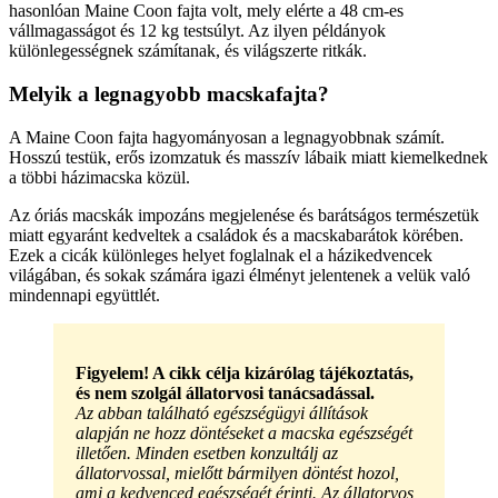
hasonlóan Maine Coon fajta volt, mely elérte a 48 cm-es
vállmagasságot és 12 kg testsúlyt. Az ilyen példányok
különlegességnek számítanak, és világszerte ritkák.
Melyik a legnagyobb macskafajta?
A Maine Coon fajta hagyományosan a legnagyobbnak számít.
Hosszú testük, erős izomzatuk és masszív lábaik miatt kiemelkednek
a többi házimacska közül.
Az óriás macskák impozáns megjelenése és barátságos természetük
miatt egyaránt kedveltek a családok és a macskabarátok körében.
Ezek a cicák különleges helyet foglalnak el a házikedvencek
világában, és sokak számára igazi élményt jelentenek a velük való
mindennapi együttlét.
Figyelem! A cikk célja kizárólag tájékoztatás,
és nem szolgál állatorvosi tanácsadással.
Az abban található egészségügyi állítások
alapján ne hozz döntéseket a macska egészségét
illetően. Minden esetben konzultálj az
állatorvossal, mielőtt bármilyen döntést hozol,
ami a kedvenced egészségét érinti. Az állatorvos