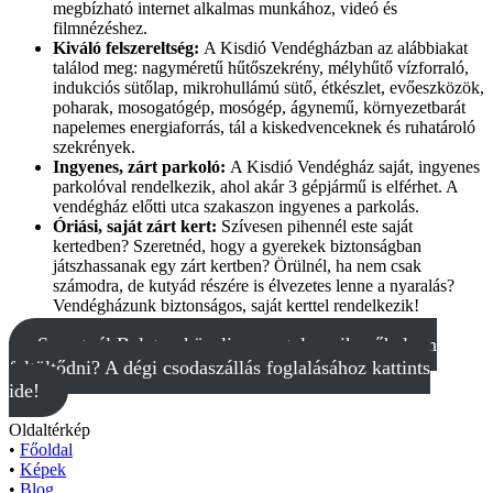
megbízható internet alkalmas munkához, videó és
filmnézéshez.
Kiváló felszereltség:
A Kisdió Vendégházban az alábbiakat
találod meg: nagyméretű hűtőszekrény, mélyhűtő vízforraló,
indukciós sütőlap, mikrohullámú sütő, étkészlet, evőeszközök,
poharak, mosogatógép, mosógép, ágynemű, környezetbarát
napelemes energiaforrás, tál a kiskedvenceknek és ruhatároló
szekrények.
Ingyenes, zárt parkoló:
A Kisdió Vendégház saját, ingyenes
parkolóval rendelkezik, ahol akár 3 gépjármű is elférhet. A
vendégház előtti utca szakaszon ingyenes a parkolás.
Óriási, saját zárt kert:
Szívesen pihennél este saját
kertedben? Szeretnéd, hogy a gyerekek biztonságban
játszhassanak egy zárt kertben? Örülnél, ha nem csak
számodra, de kutyád részére is élvezetes lenne a nyaralás?
Vendégházunk biztonságos, saját kerttel rendelkezik!
Szeretnél Balaton közeli, zavartalan pihenőhelyen
feltöltődni? A dégi csodaszállás foglalásához kattints
ide!
Oldaltérkép
•
Főoldal
•
Képek
•
Blog