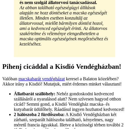
és nem szolgál állatorvosi tanácsadással.
Az abban található egészségügyi állítások
alapján ne hozz döntéseket a macska egészségét
illetően. Minden esetben konzultálj az
állatorvossal, mielőtt bármilyen döntést hozol,
ami a kedvenced egészségét érinti. Az állatorvos
szakértelme és véleménye elengedhetetlen a
macska optimális egészségének megőrzéséhez és
kezeléséhez.
Pihenj cicáddal a Kisdió Vendégházban!
Valóban
macskabarát vendégházat
keresel a Balaton közelében?
Akkor irány a Kisdió! Mutatjuk, miért érdemes minket választani!
Állatbarát szállóhely:
Nehéz gondoskodni kedvenced
szállásáról a nyaralásod alatt? Nem szívesen hagyod otthon
cicád? Semmi gond, a Kisdió Vendégház macska- és
kutyabarát üdülőhely. Ráadásul ingyen hozhatod kedvenced!
2 hálószoba 2 fürdőszoba:
A Kisdió Vendégházban két
zárható, szeparált hálószoba található, kényelmes, nagy
méretű francia ágyakkal. Illetve a közösségi térben további 2