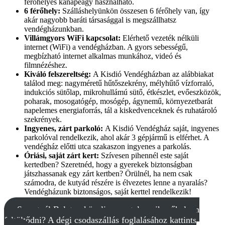
férőhelyes kanapéágy használható.
6 férőhely:
Szálláshelyünkön összesen 6 férőhely van, így
akár nagyobb baráti társasággal is megszállhatsz
vendégházunkban.
Villámgyors WiFi kapcsolat:
Elérhető vezeték nélküli
internet (WiFi) a vendégházban. A gyors sebességű,
megbízható internet alkalmas munkához, videó és
filmnézéshez.
Kiváló felszereltség:
A Kisdió Vendégházban az alábbiakat
találod meg: nagyméretű hűtőszekrény, mélyhűtő vízforraló,
indukciós sütőlap, mikrohullámú sütő, étkészlet, evőeszközök,
poharak, mosogatógép, mosógép, ágynemű, környezetbarát
napelemes energiaforrás, tál a kiskedvenceknek és ruhatároló
szekrények.
Ingyenes, zárt parkoló:
A Kisdió Vendégház saját, ingyenes
parkolóval rendelkezik, ahol akár 3 gépjármű is elférhet. A
vendégház előtti utca szakaszon ingyenes a parkolás.
Óriási, saját zárt kert:
Szívesen pihennél este saját
kertedben? Szeretnéd, hogy a gyerekek biztonságban
játszhassanak egy zárt kertben? Örülnél, ha nem csak
számodra, de kutyád részére is élvezetes lenne a nyaralás?
Vendégházunk biztonságos, saját kerttel rendelkezik!
Szeretnél Balaton közeli, zavartalan pihenőhelyen
feltöltődni? A dégi csodaszállás foglalásához kattints