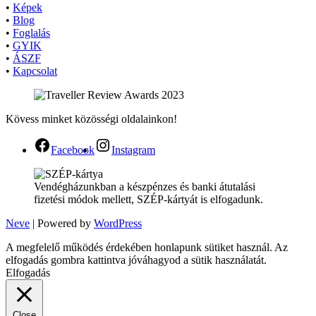
•
Képek
•
Blog
•
Foglalás
•
GYIK
•
ÁSZF
•
Kapcsolat
Kövess minket közösségi oldalainkon!
Facebook
Instagram
Vendégházunkban a készpénzes és banki átutalási
fizetési módok mellett, SZÉP-kártyát is elfogadunk.
Neve
| Powered by
WordPress
A megfelelő működés érdekében honlapunk sütiket használ. Az
elfogadás gombra kattintva jóváhagyod a sütik használatát.
Elfogadás
Close