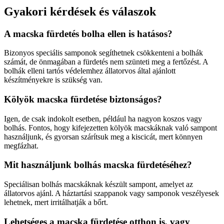
Gyakori kérdések és válaszok
A macska fürdetés bolha ellen is hatásos?
Bizonyos speciális samponok segíthetnek csökkenteni a bolhák
számát, de önmagában a fürdetés nem szünteti meg a fertőzést. A
bolhák elleni tartós védelemhez állatorvos által ajánlott
készítményekre is szükség van.
Kölyök macska fürdetése biztonságos?
Igen, de csak indokolt esetben, például ha nagyon koszos vagy
bolhás. Fontos, hogy kifejezetten kölyök macskáknak való sampont
használjunk, és gyorsan szárítsuk meg a kiscicát, mert könnyen
megfázhat.
Mit használjunk bolhás macska fürdetéséhez?
Speciálisan bolhás macskáknak készült sampont, amelyet az
állatorvos ajánl. A háztartási szappanok vagy samponok veszélyesek
lehetnek, mert irritálhatják a bőrt.
Lehetséges a macska fürdetése otthon is, vagy