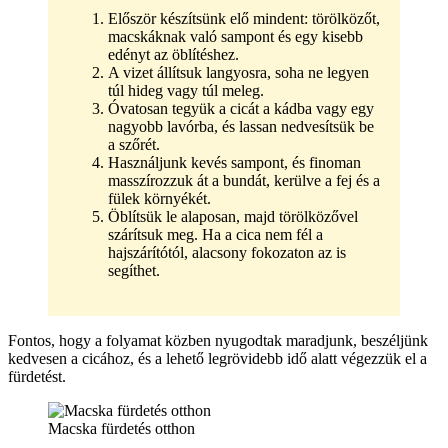
Először készítsünk elő mindent: törölközőt,
macskáknak való sampont és egy kisebb
edényt az öblítéshez.
A vizet állítsuk langyosra, soha ne legyen
túl hideg vagy túl meleg.
Óvatosan tegyük a cicát a kádba vagy egy
nagyobb lavórba, és lassan nedvesítsük be
a szőrét.
Használjunk kevés sampont, és finoman
masszírozzuk át a bundát, kerülve a fej és a
fülek környékét.
Öblítsük le alaposan, majd törölközővel
szárítsuk meg. Ha a cica nem fél a
hajszárítótól, alacsony fokozaton az is
segíthet.
Fontos, hogy a folyamat közben nyugodtak maradjunk, beszéljünk
kedvesen a cicához, és a lehető legrövidebb idő alatt végezzük el a
fürdetést.
Macska fürdetés otthon