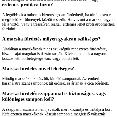
érdemes profikra bízni?
A legtöbb cica otthon is biztonságosan fürdethető, ha türelmesen és
megfelelő körülmények között tesszük. Ha viszont a macska nagyon
fél a víztől, vagy agresszíven reagál, érdemes lehet profi groomerhez
fordulni.
A macska fürdetés milyen gyakran szükséges?
Általában a macskáknak nincs szükségük rendszeres fürdetésre,
hiszen saját magukat is tisztán tartják. Kivétel, ha a cica nagyon
koszos lett, bőrbetegsége van, vagy bolhás lett.
Macska fürdetés mivel lehetséges?
Mindig macskáknak készült, kímélő samponnal. Az emberi
használatra szánt samponok túl erősek, és ártanak a cica bőrének.
Macska fürdetés szappannal is biztonságos, vagy
különleges sampon kell?
A szappan használata nem javasolt, mert kiszárítja és irritálja a bőrt.
Kifejezetten macskáknak készült sampon a megfelelő választás.