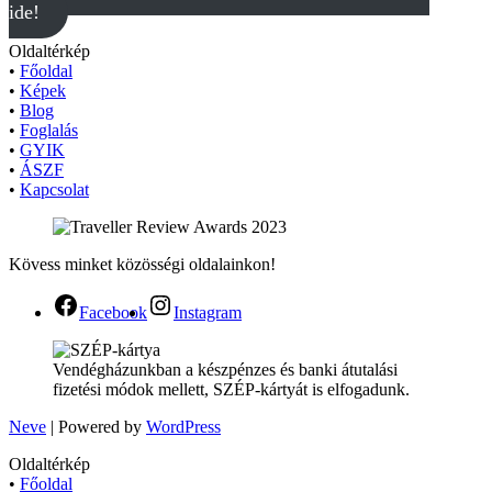
ide!
Oldaltérkép
•
Főoldal
•
Képek
•
Blog
•
Foglalás
•
GYIK
•
ÁSZF
•
Kapcsolat
Kövess minket közösségi oldalainkon!
Facebook
Instagram
Vendégházunkban a készpénzes és banki átutalási
fizetési módok mellett, SZÉP-kártyát is elfogadunk.
Neve
| Powered by
WordPress
Oldaltérkép
•
Főoldal