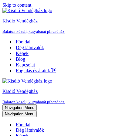
Skip to content
Kisdió Vendégház
Balaton közeli, kutyabarát pihenőház.
Főoldal
Dég látnivalók
Képek
Blog
Kapcsolat
Foglalás és áraink 👋
Kisdió Vendégház
Balaton közeli, kutyabarát pihenőház.
Navigation Menu
Navigation Menu
Főoldal
Dég látnivalók
Képek