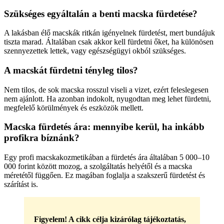
Szükséges egyáltalán a benti macska fürdetése?
A lakásban élő macskák ritkán igényelnek fürdetést, mert bundájuk
tiszta marad. Általában csak akkor kell fürdetni őket, ha különösen
szennyezettek lettek, vagy egészségügyi okból szükséges.
A macskát fürdetni tényleg tilos?
Nem tilos, de sok macska rosszul viseli a vizet, ezért feleslegesen
nem ajánlott. Ha azonban indokolt, nyugodtan meg lehet fürdetni,
megfelelő körülmények és eszközök mellett.
Macska fürdetés ára: mennyibe kerül, ha inkább
profikra bíznánk?
Egy profi macskakozmetikában a fürdetés ára általában 5 000–10
000 forint között mozog, a szolgáltatás helyétől és a macska
méretétől függően. Ez magában foglalja a szakszerű fürdetést és
szárítást is.
Figyelem! A cikk célja kizárólag tájékoztatás,