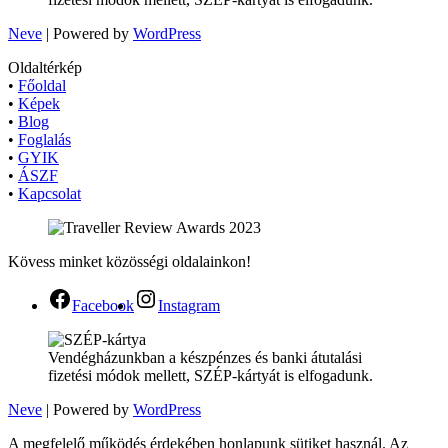
Neve
| Powered by
WordPress
Oldaltérkép
•
Főoldal
•
Képek
•
Blog
•
Foglalás
•
GYIK
•
ÁSZF
•
Kapcsolat
Kövess minket közösségi oldalainkon!
Facebook
Instagram
Vendégházunkban a készpénzes és banki átutalási
fizetési módok mellett, SZÉP-kártyát is elfogadunk.
Neve
| Powered by
WordPress
A megfelelő működés érdekében honlapunk sütiket használ. Az