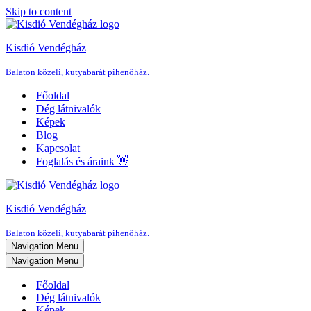
Skip to content
Kisdió Vendégház
Balaton közeli, kutyabarát pihenőház.
Főoldal
Dég látnivalók
Képek
Blog
Kapcsolat
Foglalás és áraink 👋
Kisdió Vendégház
Balaton közeli, kutyabarát pihenőház.
Navigation Menu
Navigation Menu
Főoldal
Dég látnivalók
Képek