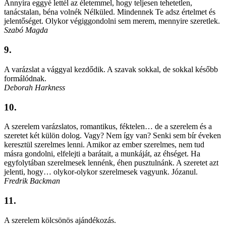
Annyira eggyé lettél az életemmel, hogy teljesen tehetetlen,
tanácstalan, béna volnék Nélküled. Mindennek Te adsz értelmet és
jelentőséget. Olykor végiggondolni sem merem, mennyire szeretlek.
Szabó Magda
9.
A varázslat a vággyal kezdődik. A szavak sokkal, de sokkal később
formálódnak.
Deborah Harkness
10.
A szerelem varázslatos, romantikus, féktelen… de a szerelem és a
szeretet két külön dolog. Vagy? Nem így van? Senki sem bír éveken
keresztül szerelmes lenni. Amikor az ember szerelmes, nem tud
másra gondolni, elfelejti a barátait, a munkáját, az éhséget. Ha
egyfolytában szerelmesek lennénk, éhen pusztulnánk. A szeretet azt
jelenti, hogy… olykor-olykor szerelmesek vagyunk. Józanul.
Fredrik Backman
11.
A szerelem kölcsönös ajándékozás.