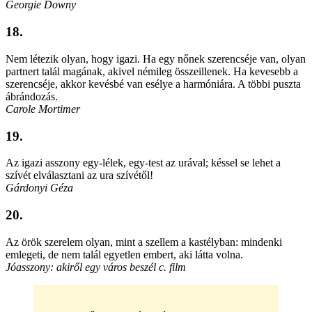
Georgie Downy
18.
Nem létezik olyan, hogy igazi. Ha egy nőnek szerencséje van, olyan
partnert talál magának, akivel némileg összeillenek. Ha kevesebb a
szerencséje, akkor kevésbé van esélye a harmóniára. A többi puszta
ábrándozás.
Carole Mortimer
19.
Az igazi asszony egy-lélek, egy-test az urával; késsel se lehet a
szívét elválasztani az ura szívétől!
Gárdonyi Géza
20.
Az örök szerelem olyan, mint a szellem a kastélyban: mindenki
emlegeti, de nem talál egyetlen embert, aki látta volna.
Jóasszony: akiről egy város beszél c. film