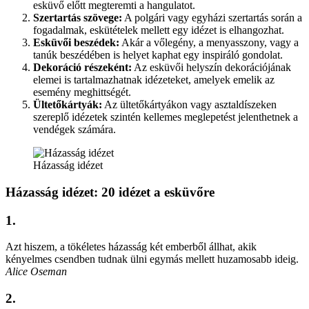
esküvő előtt megteremti a hangulatot.
Szertartás szövege:
A polgári vagy egyházi szertartás során a
fogadalmak, eskütételek mellett egy idézet is elhangozhat.
Esküvői beszédek:
Akár a vőlegény, a menyasszony, vagy a
tanúk beszédében is helyet kaphat egy inspiráló gondolat.
Dekoráció részeként:
Az esküvői helyszín dekorációjának
elemei is tartalmazhatnak idézeteket, amelyek emelik az
esemény meghittségét.
Ültetőkártyák:
Az ültetőkártyákon vagy asztaldíszeken
szereplő idézetek szintén kellemes meglepetést jelenthetnek a
vendégek számára.
Házasság idézet
Házasság idézet: 20 idézet a esküvőre
1.
Azt hiszem, a tökéletes házasság két emberből állhat, akik
kényelmes csendben tudnak ülni egymás mellett huzamosabb ideig.
Alice Oseman
2.