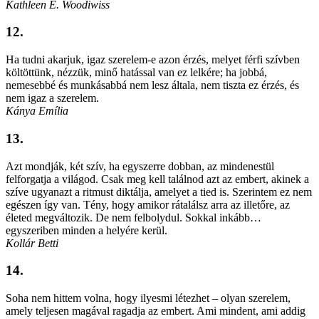
Kathleen E. Woodiwiss
12.
Ha tudni akarjuk, igaz szerelem-e azon érzés, melyet férfi szívben
költöttünk, nézzük, minő hatással van ez lelkére; ha jobbá,
nemesebbé és munkásabbá nem lesz általa, nem tiszta ez érzés, és
nem igaz a szerelem.
Kánya Emília
13.
Azt mondják, két szív, ha egyszerre dobban, az mindenestül
felforgatja a világod. Csak meg kell találnod azt az embert, akinek a
szíve ugyanazt a ritmust diktálja, amelyet a tied is. Szerintem ez nem
egészen így van. Tény, hogy amikor rátalálsz arra az illetőre, az
életed megváltozik. De nem felbolydul. Sokkal inkább…
egyszeriben minden a helyére kerül.
Kollár Betti
14.
Soha nem hittem volna, hogy ilyesmi létezhet – olyan szerelem,
amely teljesen magával ragadja az embert. Ami mindent, ami addig