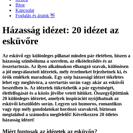
Blog
Kapcsolat
Foglalás és áraink 👋
Házasság idézet: 20 idézet az
esküvőre
Az esküvő egy különleges pillanat minden pár életében, hiszen a
házasság szimbóluma a szerelem, az elköteleződés és az
összetartozás. Az ilyen alkalmakon elhangzó szavak, különösen
a jól megválasztott idézetek, mély érzelmeket fejezhetnek ki, és
örök emlékek maradnak. Egy szép házassági idézet tökéletes
lehet egy meghívóra, a szertartás során vagy akár az esküvői
beszédben is.
Az idézetek tükrözhetik a pár egyéniségét,
életfelfogását és a közös jövőbe vetett hitüket. Összegyűjtöttünk
20 különleges idézetet, amelyek inspirációt nyújthatnak az
esküvői készülődés során. Legyen szó humoros, romantikus
vagy épp mély gondolatokat hordozó szavakról, biztosan
megtalálod a számodra megfelelőt!
Következzen 20 ötletes
házasság idézet!
Miért fontosak az idézetek az esküvőn?