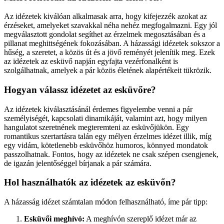
Az idézetek kiválóan alkalmasak arra, hogy kifejezzék azokat az
érzéseket, amelyeket szavakkal néha nehéz megfogalmazni. Egy jól
megválasztott gondolat segíthet az érzelmek megosztásában és a
pillanat meghittségének fokozásában. A házassági idézetek sokszor a
hűség, a szeretet, a közös út és a jövő reményét jelenítik meg. Ezek
az idézetek az esküvő napján egyfajta vezérfonalként is
szolgálhatnak, amelyek a pár közös életének alapértékeit tükrözik.
Hogyan válassz idézetet az esküvőre?
Az idézetek kiválasztásánál érdemes figyelembe venni a pár
személyiségét, kapcsolati dinamikáját, valamint azt, hogy milyen
hangulatot szeretnének megteremteni az esküvőjükön. Egy
romantikus szertartásra talán egy mélyen érzelmes idézet illik, míg
egy vidám, kötetlenebb esküvőhöz humoros, könnyed mondatok
passzolhatnak. Fontos, hogy az idézetek ne csak szépen csengjenek,
de igazán jelentőséggel bírjanak a pár számára.
Hol használhatók az idézetek az esküvőn?
A házasság idézet számtalan módon felhasználható, íme pár tipp:
Esküvői meghívó:
A meghívón szereplő idézet már az