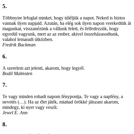
5.
Többnyire lefoglal minket, hogy túléljük a napot. Neked is biztos
vannak ilyen napjaid. Azután, ha elég sok ilyen napon verekedtük át
magunkat, visszanézünk a vállunk felett, és felfedezzük, hogy
egyedül vagyunk, mert az az ember, akivel összeházasodtunk,
valahol lemaradt útközben.
Fredrik Backman
6.
A szerelem azt jelenti, akarom, hogy legyél.
Bodil Malmsten
7.
Te vagy minden rohadt napom fénypontja. Te vagy a napfény, a
nevetés (…). Ha az élet játék, miattad örökké játszani akarom,
mindegy, ki nyer vagy veszít.
Jewel E. Ann
8.