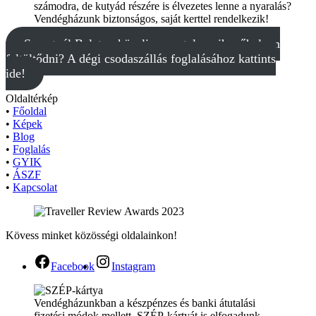
számodra, de kutyád részére is élvezetes lenne a nyaralás?
Vendégházunk biztonságos, saját kerttel rendelkezik!
Szeretnél Balaton közeli, zavartalan pihenőhelyen
feltöltődni? A dégi csodaszállás foglalásához kattints
ide!
Oldaltérkép
•
Főoldal
•
Képek
•
Blog
•
Foglalás
•
GYIK
•
ÁSZF
•
Kapcsolat
Kövess minket közösségi oldalainkon!
Facebook
Instagram
Vendégházunkban a készpénzes és banki átutalási
fizetési módok mellett, SZÉP-kártyát is elfogadunk.