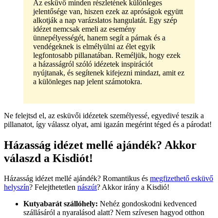
Az esküvő minden részletének különleges
jelentősége van, hiszen ezek az apróságok együtt
alkotják a nap varázslatos hangulatát. Egy szép
idézet nemcsak emeli az esemény
ünnepélyességét, hanem segít a párnak és a
vendégeknek is elmélyülni az élet egyik
legfontosabb pillanatában. Reméljük, hogy ezek
a házasságról szóló idézetek inspirációt
nyújtanak, és segítenek kifejezni mindazt, amit ez
a különleges nap jelent számotokra.
Ne felejtsd el, az esküvői idézetek személyessé, egyedivé teszik a
pillanatot, így válassz olyat, ami igazán megérint téged és a párodat!
Házasság idézet mellé ajándék? Akkor
válaszd a Kisdiót!
Házasság idézet mellé ajándék? Romantikus és
megfizethető esküvő
helyszín
? Felejthetetlen
nászút
? Akkor irány a Kisdió!
Kutyabarát szállóhely:
Nehéz gondoskodni kedvenced
szállásáról a nyaralásod alatt? Nem szívesen hagyod otthon