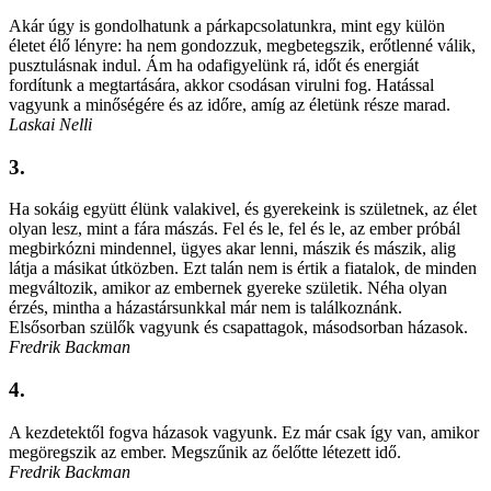
Akár úgy is gondolhatunk a párkapcsolatunkra, mint egy külön
életet élő lényre: ha nem gondozzuk, megbetegszik, erőtlenné válik,
pusztulásnak indul. Ám ha odafigyelünk rá, időt és energiát
fordítunk a megtartására, akkor csodásan virulni fog. Hatással
vagyunk a minőségére és az időre, amíg az életünk része marad.
Laskai Nelli
3.
Ha sokáig együtt élünk valakivel, és gyerekeink is születnek, az élet
olyan lesz, mint a fára mászás. Fel és le, fel és le, az ember próbál
megbirkózni mindennel, ügyes akar lenni, mászik és mászik, alig
látja a másikat útközben. Ezt talán nem is értik a fiatalok, de minden
megváltozik, amikor az embernek gyereke születik. Néha olyan
érzés, mintha a házastársunkkal már nem is találkoznánk.
Elsősorban szülők vagyunk és csapattagok, másodsorban házasok.
Fredrik Backman
4.
A kezdetektől fogva házasok vagyunk. Ez már csak így van, amikor
megöregszik az ember. Megszűnik az őelőtte létezett idő.
Fredrik Backman