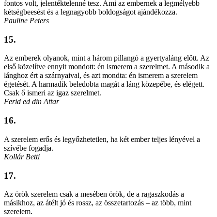
fontos volt, jelentéktelenné tesz. Ami az embernek a legmélyebb
kétségbeesést és a legnagyobb boldogságot ajándékozza.
Pauline Peters
15.
Az emberek olyanok, mint a három pillangó a gyertyaláng előtt. Az
első közelítve ennyit mondott: én ismerem a szerelmet. A második a
lánghoz ért a szárnyaival, és azt mondta: én ismerem a szerelem
égetését. A harmadik beledobta magát a láng közepébe, és elégett.
Csak ő ismeri az igaz szerelmet.
Ferid ed din Attar
16.
A szerelem erős és legyőzhetetlen, ha két ember teljes lényével a
szívébe fogadja.
Kollár Betti
17.
Az örök szerelem csak a mesében örök, de a ragaszkodás a
másikhoz, az átélt jó és rossz, az összetartozás – az több, mint
szerelem.